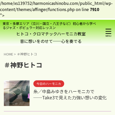
/home/xs139752/harmonicashinobu.com/public_html/wp-
content/themes/affinger/functions.php on line
7910
">
東京・多摩エリア（立川・国立・八王子など）初心者から学べ
るジャズ・ポピュラー対応レッスン
ヒトコ・クロマチックハーモニカ教室
HOME
>
＃神野ヒトコ
＃神野ヒトコ
今日のハーモニカ
糸／中島みゆきをハーモニカで
──Take3で見えた力強い想いの変化