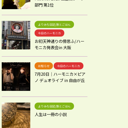
部門 第1位
よりみち日記/旅とごはん
今日のハーモニカ
お初天神通りの傍思ふ/ハー
モニカ発表会in 大阪
お知らせ
今日のハーモニカ
7月20日｜ハーモニカ×ピア
ノ デュオライブ in 自由が丘
よりみち日記/旅とごはん
人生は一冊の小説