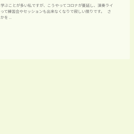
は学ぶことが多い私ですが、こうやってコロナが蔓延し、演奏ライ
まって練習会やセッションも出来なくなりで寂しい限りです。 さ
 ...