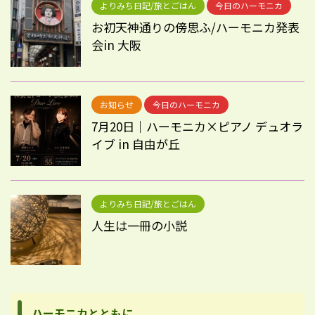
よりみち日記/旅とごはん
今日のハーモニカ
お初天神通りの傍思ふ/ハーモニカ発表
会in 大阪
お知らせ
今日のハーモニカ
7月20日｜ハーモニカ×ピアノ デュオラ
イブ in 自由が丘
よりみち日記/旅とごはん
人生は一冊の小説
ハーモニカとともに