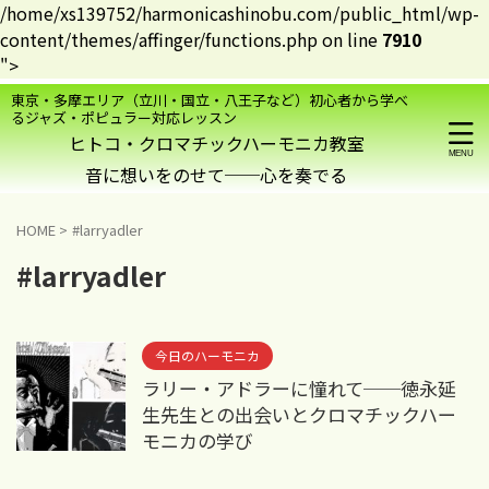
/home/xs139752/harmonicashinobu.com/public_html/wp-
content/themes/affinger/functions.php on line
7910
">
東京・多摩エリア（立川・国立・八王子など）初心者から学べ
るジャズ・ポピュラー対応レッスン
ヒトコ・クロマチックハーモニカ教室
HOME
>
#larryadler
#larryadler
今日のハーモニカ
ラリー・アドラーに憧れて──徳永延
生先生との出会いとクロマチックハー
モニカの学び