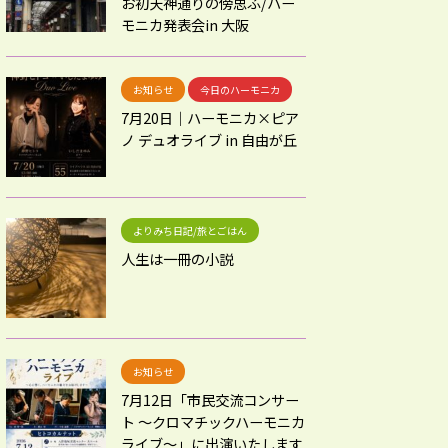
お初天神通りの傍思ふ/ハー
モニカ発表会in 大阪
お知らせ
今日のハーモニカ
7月20日｜ハーモニカ×ピア
ノ デュオライブ in 自由が丘
よりみち日記/旅とごはん
人生は一冊の小説
お知らせ
7月12日「市民交流コンサー
ト 〜クロマチックハーモニカ
ライブ〜」に出演いたします