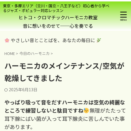
東京・多摩エリア（立川・国立・八王子など）初心者から学べ
るジャズ・ポピュラー対応レッスン
ヒトコ・クロマチックハーモニカ教室
やさしい音とことばを、あなたの毎日に
HOME
>
今日のハーモニカ
>
ハーモニカのメインテナンス/空気が
乾燥してきました
2025年6月13日
やっぱり吸って音をだすハーモニカは空気の綺麗な
ところで練習しないと駄目ですね
無理がたたって
耳下腺にばい菌が入って耳下腺炎に苦しんでいた事
があります。