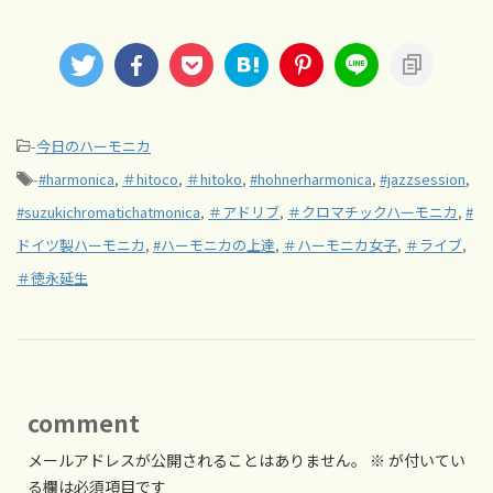
-
今日のハーモニカ
-
#harmonica
,
＃hitoco
,
＃hitoko
,
#hohnerharmonica
,
#jazzsession
,
#suzukichromatichatmonica
,
＃アドリブ
,
＃クロマチックハーモニカ
,
#
ドイツ製ハーモニカ
,
#ハーモニカの上達
,
＃ハーモニカ女子
,
＃ライブ
,
＃徳永延生
comment
メールアドレスが公開されることはありません。
※
が付いてい
る欄は必須項目です