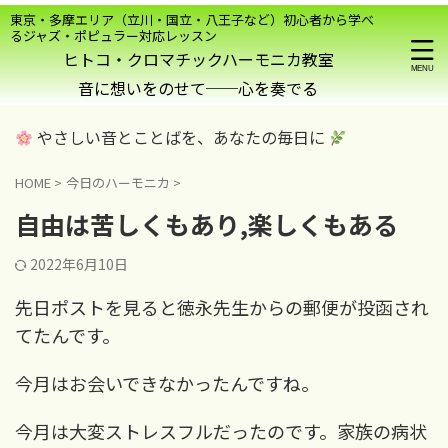
東京・多摩エリア（立川・国立・八王子など）初心者から学べ
るジャズ・ポピュラー対応レッスン
ヒトコ・クロマチックハーモニカ教室
やさしい音とことばを、あなたの毎日に
HOME
>
今日のハーモニカ
>
自由は苦しくもあり,楽しくもある
2022年6月10日
先日ポストを見ると
徳永先生からの郵便が投函され
てたんです
。
今月はお会いできなかったんですね。
今月は大変ストレスフルだったのです。家族の病状