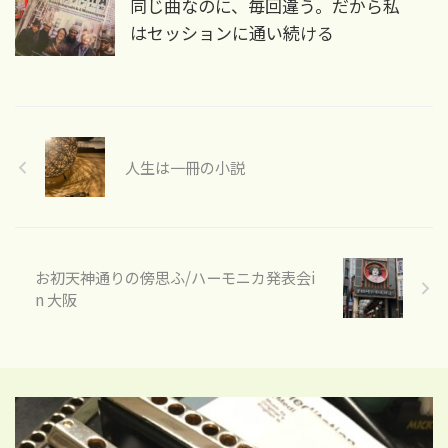
同じ曲なのに、毎回違う。だから私
はセッションに通い続ける
人生は一冊の小説
お初天神通りの傍思ふ/ハーモニカ発表会i
n 大阪